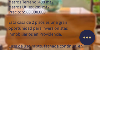
Metros Terreno: 488 mt2
Metros
Útiles
: 289 mt2
Precio: $580.000.000
Esta casa de 2 pisos es una gran
oportunidad para inversionistas
inmobiliarios en Providencia.
Casa de uso mixto, fachada continua, en
zona de mucho interés y gran conectividad.
Cercana al Campus Oriente Universidad
Católica, cercana a plazas y comercio de
barrio.
La casa tiene espacios amplios:
9 recintos de distintos tamaños + 5 baños +
living comedor + estar + salas de reuniones +
patio interior.