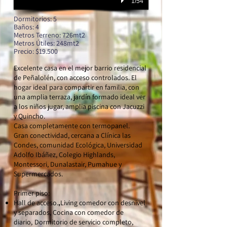
1/54
Dormitorios: 5
Baños: 4
Metros Terreno: 726mt2
Metros
Útiles
: 248mt2
Precio: $19.500
Excelente casa en el mejor barrio residencial
de Peñalolén, con acceso controlados. El
hogar ideal para compartir en familia, con
una amplia terraza, jardín formado ideal ver
a los niños jugar, amplia piscina con Jacuzzi
y Quincho.
Casa completamente con termopanel.
Gran conectividad, cercana a Clínica las
Condes, comunidad Ecológica, Universidad
Adolfo Ibáñez, Colegio Highlands,
Montessori, Dunalastair, Pumahue y
Supermercados.
Primer piso:
Hall de acceso.
Living comedor con desnivel
,
y separados,
Cocina con comedor de
diario,
Dormitorio de servicio completo,