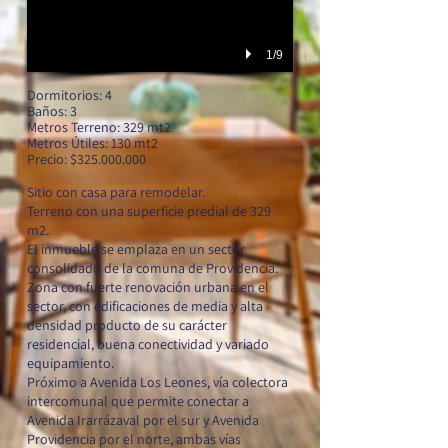
1/9
Dormitorios: 4
Baños: 3
Metros Terreno: 329 mt2
Metros
Útiles
: 130 mt2
Precio: $325.000.000
Sitio con casa para remodelar.
Terreno con una superficie predial de 329
m2.
El inmueble se emplaza en un sector
consolidado de la comuna de Providencia.
Zona con fuerte renovación urbana en el
sector, con edificaciones de media y alta
densidad producto de su carácter
residencial, buena conectividad y variado
equipamiento.
Próximo a Avenida Los Leones, vía colectora
intercomunal que permite conectar a
Avenida Irarrázaval por el sur y Avenida
Providencia por el norte, ambas vías