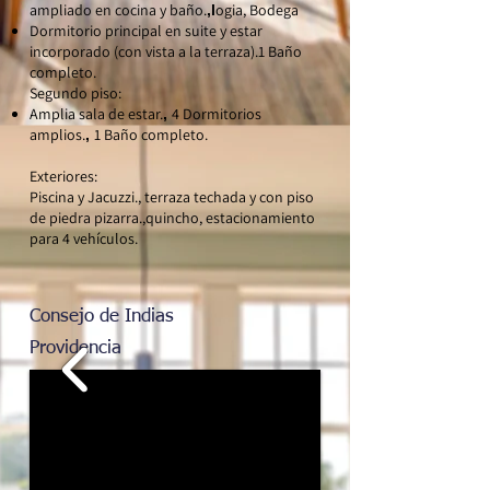
ampliado en cocina y baño.
ogia,
Bodega
,l
Dormitorio principal en suite y estar
incorporado (con vista a la terraza).
1 Baño
completo.
Segundo piso:
Amplia sala de estar.
4 Dormitorios
,
amplios.
1 Baño completo.
,
Exteriores:
Piscina y Jacuzzi., terraza techada y con piso
de piedra pizarra.,quincho, estacionamiento
para 4 vehículos.
Consejo de Indias
Providencia