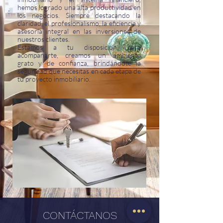
hemos logrado una alta productividad en
los negocios. Siempre destacando la
claridad, el profesionalismo, la eficiencia y
asesoría integral en las inversiones de
nuestros clientes.
Estamos a tu disposición para
acompañarte, creamos un ambiente
grato y de confianza, brindándote la
seguridad que necesitas en cada etapa de
tu proyecto inmobiliario.
CONTÁCTANOS